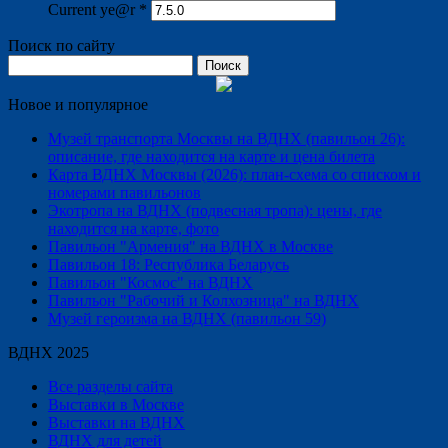
Current ye@r
*
Поиск по сайту
Найти:
Новое и популярное
Музей транспорта Москвы на ВДНХ (павильон 26):
описание, где находится на карте и цена билета
Карта ВДНХ Москвы (2026): план-схема со списком и
номерами павильонов
Экотропа на ВДНХ (подвесная тропа): цены, где
находится на карте, фото
Павильон "Армения" на ВДНХ в Москве
Павильон 18: Республика Беларусь
Павильон "Космос" на ВДНХ
Павильон "Рабочий и Колхозница" на ВДНХ
Музей героизма на ВДНХ (павильон 59)
ВДНХ 2025
Все разделы сайта
Выставки в Москве
Выставки на ВДНХ
ВДНХ для детей