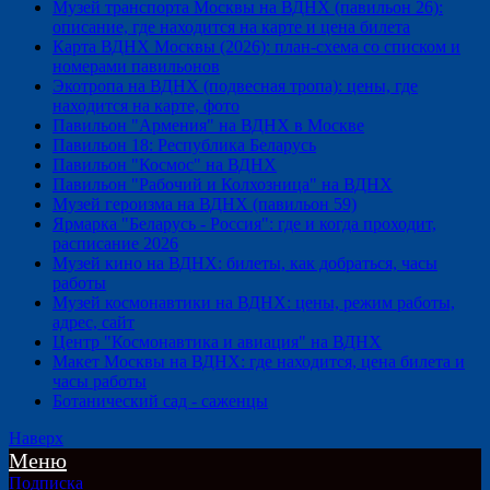
Музей транспорта Москвы на ВДНХ (павильон 26):
описание, где находится на карте и цена билета
Карта ВДНХ Москвы (2026): план-схема со списком и
номерами павильонов
Экотропа на ВДНХ (подвесная тропа): цены, где
находится на карте, фото
Павильон "Армения" на ВДНХ в Москве
Павильон 18: Республика Беларусь
Павильон "Космос" на ВДНХ
Павильон "Рабочий и Колхозница" на ВДНХ
Музей героизма на ВДНХ (павильон 59)
Ярмарка "Беларусь - Россия": где и когда проходит,
расписание 2026
Музей кино на ВДНХ: билеты, как добраться, часы
работы
Музей космонавтики на ВДНХ: цены, режим работы,
адрес, сайт
Центр "Космонавтика и авиация" на ВДНХ
Макет Москвы на ВДНХ: где находится, цена билета и
часы работы
Ботанический сад - саженцы
Наверх
Меню
Подписка