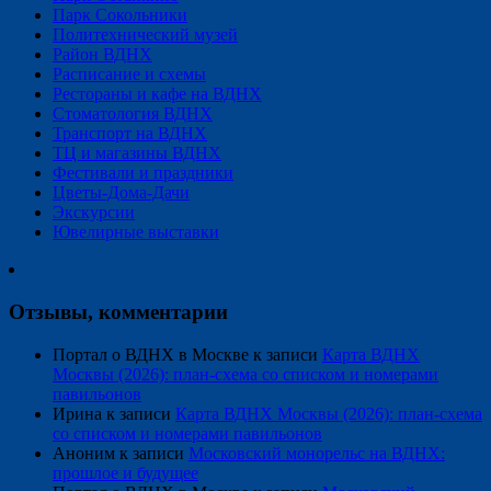
Парк Сокольники
Политехнический музей
Район ВДНХ
Расписание и схемы
Рестораны и кафе на ВДНХ
Стоматология ВДНХ
Транспорт на ВДНХ
ТЦ и магазины ВДНХ
Фестивали и праздники
Цветы-Дома-Дачи
Экскурсии
Ювелирные выставки
Отзывы, комментарии
Портал о ВДНХ в Москве
к записи
Карта ВДНХ
Москвы (2026): план-схема со списком и номерами
павильонов
Ирина
к записи
Карта ВДНХ Москвы (2026): план-схема
со списком и номерами павильонов
Аноним
к записи
Московский монорельс на ВДНХ:
прошлое и будущее