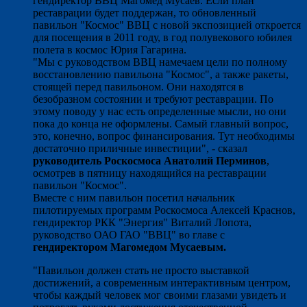
гендиректор ВВЦ Магомед Мусаев. Если план
реставрации будет поддержан, то обновленный
павильон "Космос" ВВЦ с новой экспозицией откроется
для посещения в 2011 году, в год полувекового юбилея
полета в космос Юрия Гагарина.
"Мы с руководством ВВЦ намечаем цели по полному
восстановлению павильона "Космос", а также ракеты,
стоящей перед павильоном. Они находятся в
безобразном состоянии и требуют реставрации. По
этому поводу у нас есть определенные мысли, но они
пока до конца не оформлены. Самый главный вопрос,
это, конечно, вопрос финансирования. Тут необходимы
достаточно приличные инвестиции", - сказал
руководитель Роскосмоса Анатолий Перминов
,
осмотрев в пятницу находящийся на реставрации
павильон "Космос".
Вместе с ним павильон посетил начальник
пилотируемых программ Роскосмоса Алексей Краснов,
гендиректор РКК "Энергия" Виталий Лопота,
руководство ОАО ГАО "ВВЦ" во главе с
гендиректором Магомедом Мусаевым.
"Павильон должен стать не просто выставкой
достижений, а современным интерактивным центром,
чтобы каждый человек мог своими глазами увидеть и