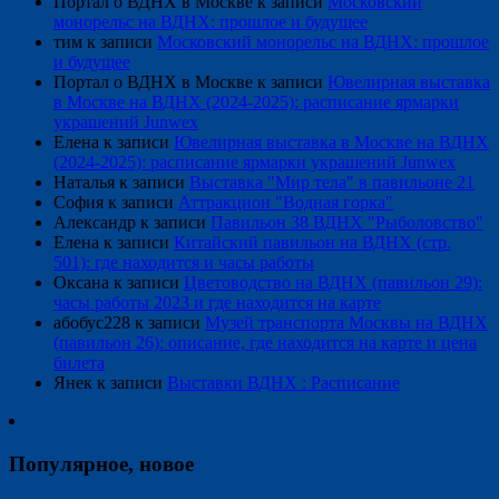
Портал о ВДНХ в Москве
к записи
Московский
монорельс на ВДНХ: прошлое и будущее
тим
к записи
Московский монорельс на ВДНХ: прошлое
и будущее
Портал о ВДНХ в Москве
к записи
Ювелирная выставка
в Москве на ВДНХ (2024-2025): расписание ярмарки
украшений Junwex
Елена
к записи
Ювелирная выставка в Москве на ВДНХ
(2024-2025): расписание ярмарки украшений Junwex
Наталья
к записи
Выставка "Мир тела" в павильоне 21
София
к записи
Аттракцион "Водная горка"
Александр
к записи
Павильон 38 ВДНХ "Рыболовство"
Елена
к записи
Китайский павильон на ВДНХ (стр.
501): где находится и часы работы
Оксана
к записи
Цветоводство на ВДНХ (павильон 29):
часы работы 2023 и где находится на карте
абобус228
к записи
Музей транспорта Москвы на ВДНХ
(павильон 26): описание, где находится на карте и цена
билета
Янек
к записи
Выставки ВДНХ : Расписание
Популярное, новое