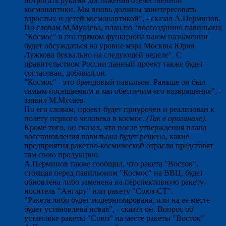
потрогать руками достижения отечественной
космонавтики. Мы вновь должны заинтересовать
взрослых и детей космонавтикой", - сказал А.Перминов.
По словам М.Мусаева, план по "воссозданию павильона
"Космос" в его прямом функциональном назначении
будет обсуждаться на уровне мэра Москвы Юрия
Лужкова буквально на следующей неделе". С
правительством России данный проект также будет
согласован, добавил он.
"Космос" - это брендовый павильон. Раньше он был
самым посещаемым и мы обеспечим его возвращение", -
заявил М.Мусаев.
По его словам, проект будет приурочен и реализован к
полету первого человека в космос.
(Так в оригинале).
Кроме того, он сказал, что после утверждения плана
восстановления павильона будет решено, какие
предприятия ракетно-космической отрасли представят
там свою продукцию.
А.Перминов также сообщил, что ракета "Восток",
стоящая перед павильоном "Космос" на ВВЦ, будет
обновлена либо заменена на перспективную ракету-
носитель "Ангару" или ракету "Союз-СТ".
"Ракета либо будет модернизирована, или на ее месте
будет установлена новая", - сказал он. Вопрос об
установке ракеты "Союз" на месте ракеты "Восток"