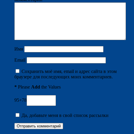
Имя
Email
Сохранить моё имя, email и адрес сайта в этом
браузере для последующих моих комментариев.
*
Please
Add
the Values
95+78
Да, добавьте меня в свой список рассылки