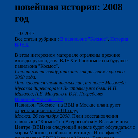
новейшая история: 2008
год
1 03 2017
Все статьи рубрики :
В павильоне "Космос"
,
История
ВДНХ
В этом интересном материале отражены прежние
взгляды руководства ВДНХ и Роскосмоса на будущее
павильона "Космос".
Стоит иметь ввиду, что это как раз время кризиса
2008 года.
Что касается упоминаемых лиц, то после Магомеда
Мусаева директорами Выставки уже были И.П.
Малахов, А.Е. Микушко и В.И. Погребенко
Павильон "Космос" >>
Павильон "Космос" на ВВЦ в Москве планируют
отреставрировать к 2011 году.
Москва. 26 сентября 2008.
План восстановления
павильона "Космос" во Всероссийском Выставочном
Центре (ВВЦ) на следующей неделе будет обсуждаться с
мэром Москвы, сообщил в пятницу "Интерфаксу"