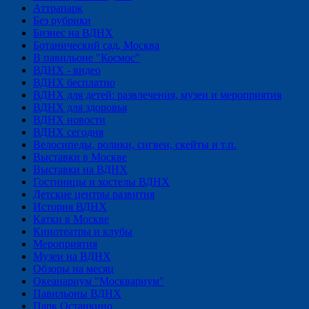
Аттрапарк
Без рубрики
Бизнес на ВДНХ
Ботанический сад, Москва
В павильоне "Космос"
ВДНХ - видео
ВДНХ бесплатно
ВДНХ для детей: развлечения, музеи и мероприятия
ВДНХ для здоровья
ВДНХ новости
ВДНХ сегодня
Велосипеды, ролики, сигвеи, скейты и т.п.
Выставки в Москве
Выставки на ВДНХ
Гостиницы и хостелы ВДНХ
Детские центры развития
История ВДНХ
Катки в Москве
Кинотеатры и клубы
Мероприятия
Музеи на ВДНХ
Обзоры на месяц
Океанариум "Москвариум"
Павильоны ВДНХ
Парк Останкино