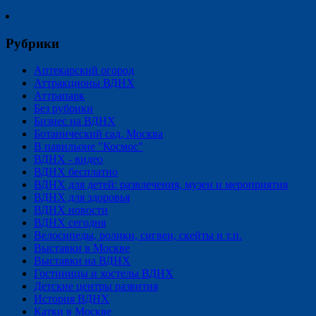
Рубрики
Аптекарский огород
Аттракционы ВДНХ
Аттрапарк
Без рубрики
Бизнес на ВДНХ
Ботанический сад, Москва
В павильоне "Космос"
ВДНХ - видео
ВДНХ бесплатно
ВДНХ для детей: развлечения, музеи и мероприятия
ВДНХ для здоровья
ВДНХ новости
ВДНХ сегодня
Велосипеды, ролики, сигвеи, скейты и т.п.
Выставки в Москве
Выставки на ВДНХ
Гостиницы и хостелы ВДНХ
Детские центры развития
История ВДНХ
Катки в Москве