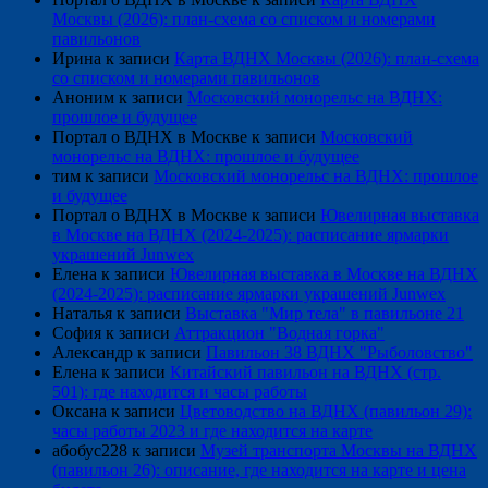
Москвы (2026): план-схема со списком и номерами
павильонов
Ирина
к записи
Карта ВДНХ Москвы (2026): план-схема
со списком и номерами павильонов
Аноним
к записи
Московский монорельс на ВДНХ:
прошлое и будущее
Портал о ВДНХ в Москве
к записи
Московский
монорельс на ВДНХ: прошлое и будущее
тим
к записи
Московский монорельс на ВДНХ: прошлое
и будущее
Портал о ВДНХ в Москве
к записи
Ювелирная выставка
в Москве на ВДНХ (2024-2025): расписание ярмарки
украшений Junwex
Елена
к записи
Ювелирная выставка в Москве на ВДНХ
(2024-2025): расписание ярмарки украшений Junwex
Наталья
к записи
Выставка "Мир тела" в павильоне 21
София
к записи
Аттракцион "Водная горка"
Александр
к записи
Павильон 38 ВДНХ "Рыболовство"
Елена
к записи
Китайский павильон на ВДНХ (стр.
501): где находится и часы работы
Оксана
к записи
Цветоводство на ВДНХ (павильон 29):
часы работы 2023 и где находится на карте
абобус228
к записи
Музей транспорта Москвы на ВДНХ
(павильон 26): описание, где находится на карте и цена