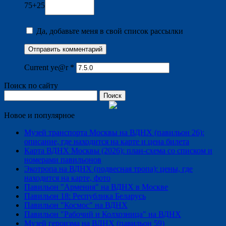
75+25
Да, добавьте меня в свой список рассылки
Current ye@r
*
Поиск по сайту
Найти:
Новое и популярное
Музей транспорта Москвы на ВДНХ (павильон 26):
описание, где находится на карте и цена билета
Карта ВДНХ Москвы (2026): план-схема со списком и
номерами павильонов
Экотропа на ВДНХ (подвесная тропа): цены, где
находится на карте, фото
Павильон "Армения" на ВДНХ в Москве
Павильон 18: Республика Беларусь
Павильон "Космос" на ВДНХ
Павильон "Рабочий и Колхозница" на ВДНХ
Музей героизма на ВДНХ (павильон 59)