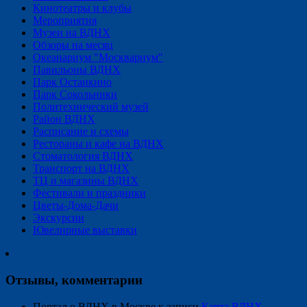
Кинотеатры и клубы
Мероприятия
Музеи на ВДНХ
Обзоры на месяц
Океанариум "Москвариум"
Павильоны ВДНХ
Парк Останкино
Парк Сокольники
Политехнический музей
Район ВДНХ
Расписание и схемы
Рестораны и кафе на ВДНХ
Стоматология ВДНХ
Транспорт на ВДНХ
ТЦ и магазины ВДНХ
Фестивали и праздники
Цветы-Дома-Дачи
Экскурсии
Ювелирные выставки
Отзывы, комментарии
Портал о ВДНХ в Москве
к записи
Карта ВДНХ