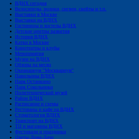
ВДНХ сегодня
Велосипеды, ролики, сигвеи, скейты и т.п.
Выставки в Москве
Выставки на ВДНХ
Гостиницы и хостелы ВДНХ
Детские центры развития
История ВДНХ
Катки в Москве
Кинотеатры и клубы
Мероприятия
Музеи на ВДНХ
Обзоры на месяц
Океанариум "Москвариум"
Павильоны ВДНХ
Парк Останкино
Парк Сокольники
Политехнический музей
Район ВДНХ
Расписание и схемы
Рестораны и кафе на ВДНХ
Стоматология ВДНХ
Транспорт на ВДНХ
ТЦ и магазины ВДНХ
Фестивали и праздники
Цветы-Дома-Дачи