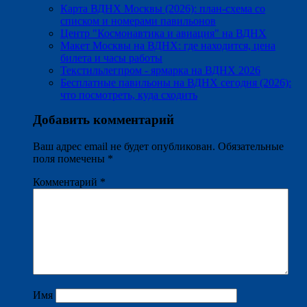
Карта ВДНХ Москвы (2026): план-схема со
списком и номерами павильонов
Центр "Космонавтика и авиация" на ВДНХ
Макет Москвы на ВДНХ: где находится, цена
билета и часы работы
Текстильлегпром - ярмарка на ВДНХ 2026
Бесплатные павильоны на ВДНХ сегодня (2026):
что посмотреть, куда сходить
Добавить комментарий
Ваш адрес email не будет опубликован.
Обязательные
поля помечены
*
Комментарий
*
Имя