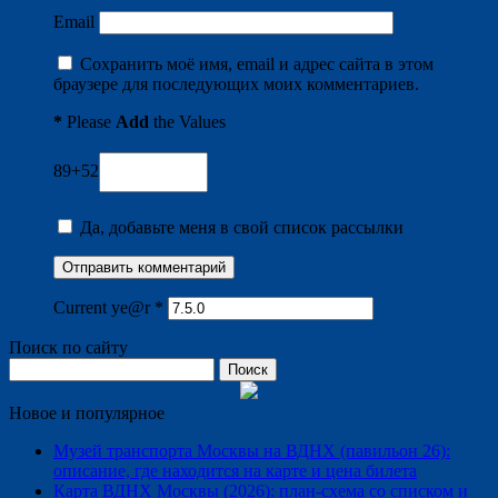
Email
Сохранить моё имя, email и адрес сайта в этом
браузере для последующих моих комментариев.
*
Please
Add
the Values
89+52
Да, добавьте меня в свой список рассылки
Current ye@r
*
Поиск по сайту
Найти:
Новое и популярное
Музей транспорта Москвы на ВДНХ (павильон 26):
описание, где находится на карте и цена билета
Карта ВДНХ Москвы (2026): план-схема со списком и