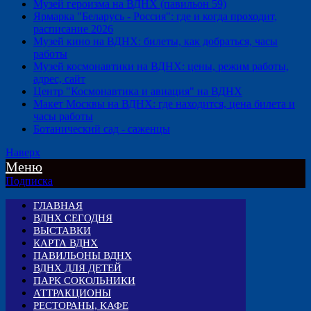
Музей героизма на ВДНХ (павильон 59)
Ярмарка "Беларусь - Россия": где и когда проходит,
расписание 2026
Музей кино на ВДНХ: билеты, как добраться, часы
работы
Музей космонавтики на ВДНХ: цены, режим работы,
адрес, сайт
Центр "Космонавтика и авиация" на ВДНХ
Макет Москвы на ВДНХ: где находится, цена билета и
часы работы
Ботанический сад - саженцы
Наверх
Меню
Подписка
ГЛАВНАЯ
ВДНХ СЕГОДНЯ
ВЫСТАВКИ
КАРТА ВДНХ
ПАВИЛЬОНЫ ВДНХ
ВДНХ ДЛЯ ДЕТЕЙ
ПАРК СОКОЛЬНИКИ
АТТРАКЦИОНЫ
РЕСТОРАНЫ, КАФЕ