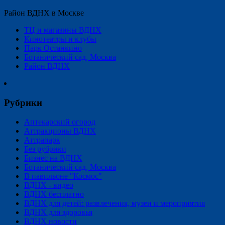
Район ВДНХ в Москве
ТЦ и магазины ВДНХ
Кинотеатры и клубы
Парк Останкино
Ботанический сад, Москва
Район ВДНХ
Рубрики
Аптекарский огород
Аттракционы ВДНХ
Аттрапарк
Без рубрики
Бизнес на ВДНХ
Ботанический сад, Москва
В павильоне "Космос"
ВДНХ - видео
ВДНХ бесплатно
ВДНХ для детей: развлечения, музеи и мероприятия
ВДНХ для здоровья
ВДНХ новости