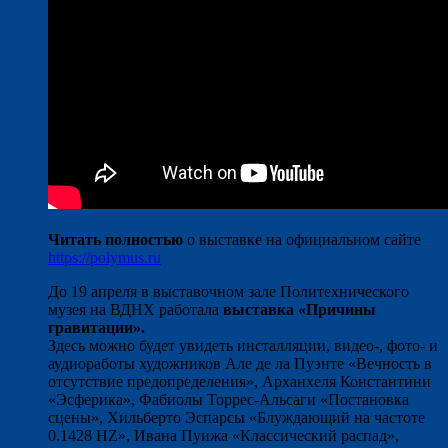
Читать полностью
о выставке на официальном сайте
https://polymus.ru
До 19 апреля в выставочном зале Политехнического
музея на ВДНХ работала
выставка «Причины
гравитации».
Здесь можно будет увидеть инсталляции, видео-, фото- и
аудиоработы художников Але де ла Пуэнте «Вечность в
отсутствие предопределения», Арханхеля Константини
«Эсферика», Фабиолы Торрес-Альсаги «Постановка
сцены», Хильберто Эспарсы «Блуждающий на частоте
0.1428 HZ», Ивана Пуижа «Классический распад»,