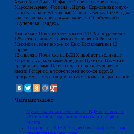
Хуана Хосе Диаса Инфанте «Твое тело, мое тело»,
Марселы Армас «Геопсия», Наума «Держась за воздух»,
Тани Кандиани «Летающая Машина. Бенье, 1673» и два
коллективных проекта – «Нуклеус» (10 объектов) и
«Супернова» (видео).
Выставка в Политехническом на ВДНХ приурочена к
125-летию дипломатических отношений России и
Мексики и, конечно же, ко Дню Космонавтики 12
апреля.
12 апреля в Политехе на ВДНХ пройдут публичные
встречи с художниками Але де ла Пуэнте и Наумом и
представителями Центра подготовки космонавтов
имени Гагарина, а также терменвокс-концерт. В
программе – композиции на тему космоса и гравитации.
Читайте также:
Музей транспорта Москвы на ВДНХ (павильон
26): описание, где находится на карте и цена
билета
Экотропа на ВДНХ (подвесная тропа): цены, где
находится на карте, фото