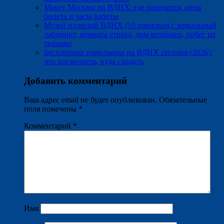
Макет Москвы на ВДНХ: где находится, цена
билета и часы работы
Музей иллюзий ВДНХ (55 павильон): зеркальный
лабиринт, комната страха, дом великана, побег из
тюрьмы
Бесплатные павильоны на ВДНХ сегодня (2026):
что посмотреть, куда сходить
Добавить комментарий
Ваш адрес email не будет опубликован.
Обязательные
поля помечены
*
Комментарий
*
Имя