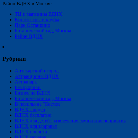
Район ВДНХ в Москве
ТЦ и магазины ВДНХ
Кинотеатры и клубы
Парк Останкино
Ботанический сад, Москва
Район ВДНХ
Рубрики
Аптекарский огород
Аттракционы ВДНХ
Аттрапарк
Без рубрики
Бизнес на ВДНХ
Ботанический сад, Москва
В павильоне "Космос"
ВДНХ - видео
ВДНХ бесплатно
ВДНХ для детей: развлечения, музеи и мероприятия
ВДНХ для здоровья
ВДНХ новости
ВДНХ сегодня