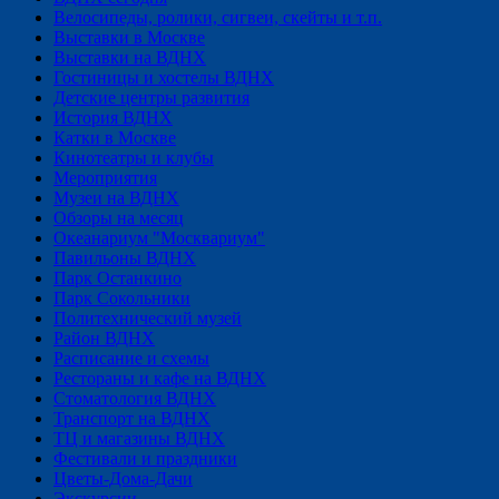
Велосипеды, ролики, сигвеи, скейты и т.п.
Выставки в Москве
Выставки на ВДНХ
Гостиницы и хостелы ВДНХ
Детские центры развития
История ВДНХ
Катки в Москве
Кинотеатры и клубы
Мероприятия
Музеи на ВДНХ
Обзоры на месяц
Океанариум "Москвариум"
Павильоны ВДНХ
Парк Останкино
Парк Сокольники
Политехнический музей
Район ВДНХ
Расписание и схемы
Рестораны и кафе на ВДНХ
Стоматология ВДНХ
Транспорт на ВДНХ
ТЦ и магазины ВДНХ
Фестивали и праздники
Цветы-Дома-Дачи
Экскурсии