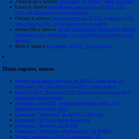
Александр
к записи
Павильон 38 ВДНХ "Рыболовство"
Елена
к записи
Китайский павильон на ВДНХ (стр.
501): где находится и часы работы
Оксана
к записи
Цветоводство на ВДНХ (павильон 29):
часы работы 2023 и где находится на карте
абобус228
к записи
Музей транспорта Москвы на ВДНХ
(павильон 26): описание, где находится на карте и цена
билета
Янек
к записи
Выставки ВДНХ : Расписание
Популярное, новое
Музей транспорта Москвы на ВДНХ (павильон 26):
описание, где находится на карте и цена билета
Карта ВДНХ Москвы (2026): план-схема со списком и
номерами павильонов
Экотропа на ВДНХ (подвесная тропа): цены, где
находится на карте, фото
Павильон "Армения" на ВДНХ в Москве
Павильон 18: Республика Беларусь
Павильон "Космос" на ВДНХ
Павильон "Рабочий и Колхозница" на ВДНХ
Музей героизма на ВДНХ (павильон 59)