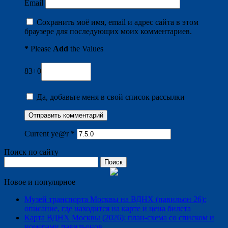
Email
Сохранить моё имя, email и адрес сайта в этом
браузере для последующих моих комментариев.
*
Please
Add
the Values
83+0
Да, добавьте меня в свой список рассылки
Current ye@r
*
Поиск по сайту
Найти:
Новое и популярное
Музей транспорта Москвы на ВДНХ (павильон 26):
описание, где находится на карте и цена билета
Карта ВДНХ Москвы (2026): план-схема со списком и
номерами павильонов