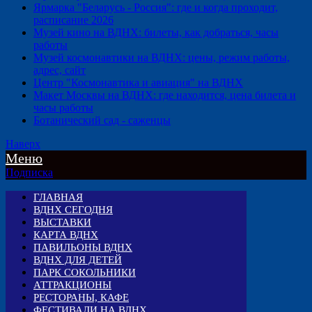
Ярмарка "Беларусь - Россия": где и когда проходит,
расписание 2026
Музей кино на ВДНХ: билеты, как добраться, часы
работы
Музей космонавтики на ВДНХ: цены, режим работы,
адрес, сайт
Центр "Космонавтика и авиация" на ВДНХ
Макет Москвы на ВДНХ: где находится, цена билета и
часы работы
Ботанический сад - саженцы
Наверх
Меню
Подписка
ГЛАВНАЯ
ВДНХ СЕГОДНЯ
ВЫСТАВКИ
КАРТА ВДНХ
ПАВИЛЬОНЫ ВДНХ
ВДНХ ДЛЯ ДЕТЕЙ
ПАРК СОКОЛЬНИКИ
АТТРАКЦИОНЫ
РЕСТОРАНЫ, КАФЕ
ФЕСТИВАЛИ НА ВДНХ