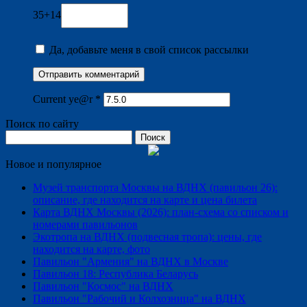
35+14
Да, добавьте меня в свой список рассылки
Current ye@r
*
Поиск по сайту
Найти:
Новое и популярное
Музей транспорта Москвы на ВДНХ (павильон 26):
описание, где находится на карте и цена билета
Карта ВДНХ Москвы (2026): план-схема со списком и
номерами павильонов
Экотропа на ВДНХ (подвесная тропа): цены, где
находится на карте, фото
Павильон "Армения" на ВДНХ в Москве
Павильон 18: Республика Беларусь
Павильон "Космос" на ВДНХ
Павильон "Рабочий и Колхозница" на ВДНХ