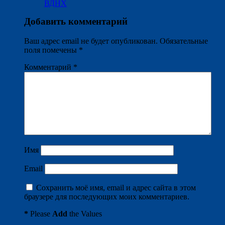
ВДНХ
Добавить комментарий
Ваш адрес email не будет опубликован.
Обязательные
поля помечены
*
Комментарий
*
Имя
Email
Сохранить моё имя, email и адрес сайта в этом
браузере для последующих моих комментариев.
*
Please
Add
the Values