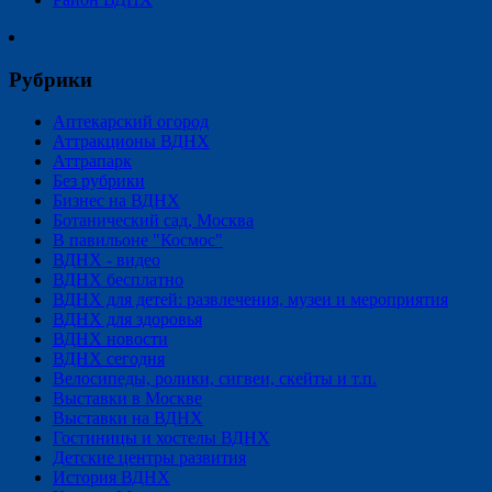
Рубрики
Аптекарский огород
Аттракционы ВДНХ
Аттрапарк
Без рубрики
Бизнес на ВДНХ
Ботанический сад, Москва
В павильоне "Космос"
ВДНХ - видео
ВДНХ бесплатно
ВДНХ для детей: развлечения, музеи и мероприятия
ВДНХ для здоровья
ВДНХ новости
ВДНХ сегодня
Велосипеды, ролики, сигвеи, скейты и т.п.
Выставки в Москве
Выставки на ВДНХ
Гостиницы и хостелы ВДНХ
Детские центры развития
История ВДНХ