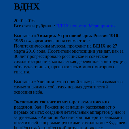
ВДНХ
20 01 2016
Все статьи рубрики :
ВДНХ новости
,
Мероприятия
Выставка
«Авиация. Утро новой эры. Россия 1910–
1935 гг.»
, организованная совместно с
Политехническим музеем, проходит на ВДНХ до 27
марта 2016 года. Посетители экспозиции увидят, как за
30 лет прогрессировало российское и советское
самолетостроение, когда легкая деревянная конструкция,
обтянутая тканью, превратилась в многомоторного
гиганта.
Выставка «Авиация. Утро новой эры» рассказываает о
самых значимых событиях первых десятилетий
освоения неба.
Экспозиция состоит из четырех тематических
разделов.
Зал «Рождение авиации» рассказывает о
первых опытах создания летательных аппаратов у нас и
за рубежом. «Авиация Российской империи» знакомит
посетителей с первыми русскими самолетами «Кудашев-
I», «Россия-А» и «Русский витязь», а также с