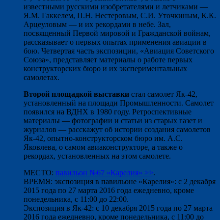
известными русскими изобретателями и летчиками —
Я.М. Гаккелем, П.Н. Нестеровым, С.И. Уточкиным, К.К.
Арцеуловым — и их рекордами в небе. Зал,
посвященный Первой мировой и Гражданской войнам,
рассказывает о первых опытах применения авиации в
бою. Четвертая часть экспозиции, «Авиация Советского
Союза», представляет материалы о работе первых
конструкторских бюро и их экспериментальных
самолетах.
Второй площадкой выставки
стал самолет Як-42,
установленный на площади Промышленности. Самолет
появился на ВДНХ в 1980 году. Ретроспективные
материалы — фотографии и статьи из старых газет и
журналов — расскажут об истории создания самолетов
Як-42, опытно-конструкторском бюро им. А.С.
Яковлева, о самом авиаконструкторе, а также о
рекордах, установленных на этом самолете.
МЕСТО:
павильон №67 «Карелия» >>
.
ВРЕМЯ: экспозиция в павильоне «Карелия»: с 2 декабря
2015 года по 27 марта 2016 года ежедневно, кроме
понедельника, с 11:00 до 22:00.
Экспозиция в Як-42: с 10 декабря 2015 года по 27 марта
2016 года ежедневно, кроме понедельника, с 11:00 до