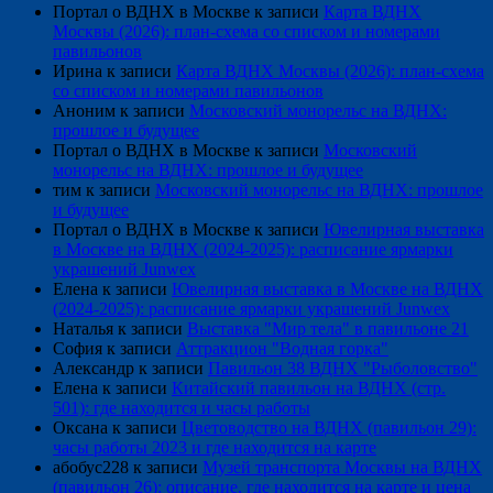
Портал о ВДНХ в Москве
к записи
Карта ВДНХ
Москвы (2026): план-схема со списком и номерами
павильонов
Ирина
к записи
Карта ВДНХ Москвы (2026): план-схема
со списком и номерами павильонов
Аноним
к записи
Московский монорельс на ВДНХ:
прошлое и будущее
Портал о ВДНХ в Москве
к записи
Московский
монорельс на ВДНХ: прошлое и будущее
тим
к записи
Московский монорельс на ВДНХ: прошлое
и будущее
Портал о ВДНХ в Москве
к записи
Ювелирная выставка
в Москве на ВДНХ (2024-2025): расписание ярмарки
украшений Junwex
Елена
к записи
Ювелирная выставка в Москве на ВДНХ
(2024-2025): расписание ярмарки украшений Junwex
Наталья
к записи
Выставка "Мир тела" в павильоне 21
София
к записи
Аттракцион "Водная горка"
Александр
к записи
Павильон 38 ВДНХ "Рыболовство"
Елена
к записи
Китайский павильон на ВДНХ (стр.
501): где находится и часы работы
Оксана
к записи
Цветоводство на ВДНХ (павильон 29):
часы работы 2023 и где находится на карте
абобус228
к записи
Музей транспорта Москвы на ВДНХ
(павильон 26): описание, где находится на карте и цена