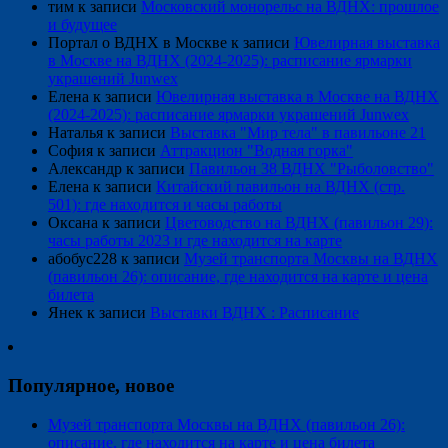
тим
к записи
Московский монорельс на ВДНХ: прошлое
и будущее
Портал о ВДНХ в Москве
к записи
Ювелирная выставка
в Москве на ВДНХ (2024-2025): расписание ярмарки
украшений Junwex
Елена
к записи
Ювелирная выставка в Москве на ВДНХ
(2024-2025): расписание ярмарки украшений Junwex
Наталья
к записи
Выставка "Мир тела" в павильоне 21
София
к записи
Аттракцион "Водная горка"
Александр
к записи
Павильон 38 ВДНХ "Рыболовство"
Елена
к записи
Китайский павильон на ВДНХ (стр.
501): где находится и часы работы
Оксана
к записи
Цветоводство на ВДНХ (павильон 29):
часы работы 2023 и где находится на карте
абобус228
к записи
Музей транспорта Москвы на ВДНХ
(павильон 26): описание, где находится на карте и цена
билета
Янек
к записи
Выставки ВДНХ : Расписание
Популярное, новое
Музей транспорта Москвы на ВДНХ (павильон 26):
описание, где находится на карте и цена билета