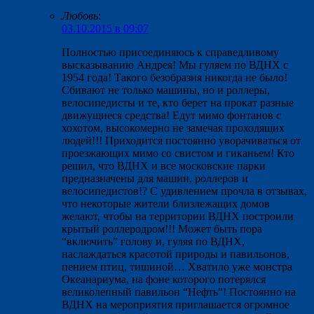
Любовь
:
03.10.2015 в 09:07
Полностью присоединяюсь к справедливому
высказыванию Андрея! Мы гуляем по ВДНХ с
1954 года! Такого безобразия никогда не было!
Сбивают не только машины, но и роллеры,
велосипедисты и те, кто берет на прокат разные
движущиеся средства! Едут мимо фонтанов с
хохотом, высокомерно не замечая проходящих
людей!!! Приходится постоянно уворачиваться от
проезжающих мимо со свистом и гиканьем! Кто
решил, что ВДНХ и все московские парки
предназначены для машин, роллеров и
велосипедистов!? С удивлением прочла в отзывах,
что некоторые жители близлежащих домов
желают, чтобы на территории ВДНХ построили
крытый роллеродром!!! Может быть пора
“включить” голову и, гуляя по ВДНХ,
наслаждаться красотой природы и павильонов,
пением птиц, тишиной… Хватило уже монстра
Океанариума, на фоне которого потерялся
великолепный павильон “Нефть”! Постоянно на
ВДНХ на мероприятия приглашается огромное