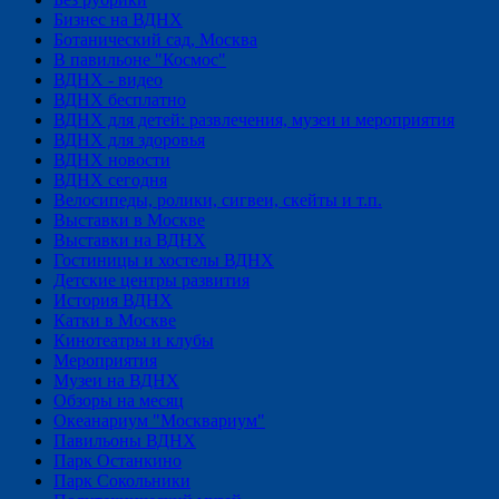
Бизнес на ВДНХ
Ботанический сад, Москва
В павильоне "Космос"
ВДНХ - видео
ВДНХ бесплатно
ВДНХ для детей: развлечения, музеи и мероприятия
ВДНХ для здоровья
ВДНХ новости
ВДНХ сегодня
Велосипеды, ролики, сигвеи, скейты и т.п.
Выставки в Москве
Выставки на ВДНХ
Гостиницы и хостелы ВДНХ
Детские центры развития
История ВДНХ
Катки в Москве
Кинотеатры и клубы
Мероприятия
Музеи на ВДНХ
Обзоры на месяц
Океанариум "Москвариум"
Павильоны ВДНХ
Парк Останкино
Парк Сокольники