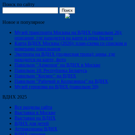
Поиск по сайту
Найти:
Новое и популярное
Музей транспорта Москвы на ВДНХ (павильон 26):
описание, где находится на карте и цена билета
Карта ВДНХ Москвы (2026): план-схема со списком и
номерами павильонов
Экотропа на ВДНХ (подвесная тропа): цены, где
находится на карте, фото
Павильон "Армения" на ВДНХ в Москве
Павильон 18: Республика Беларусь
Павильон "Космос" на ВДНХ
Павильон "Рабочий и Колхозница" на ВДНХ
Музей героизма на ВДНХ (павильон 59)
ВДНХ 2025
Все разделы сайта
Выставки в Москве
Выставки на ВДНХ
ВДНХ для детей
Аттракционы ВДНХ
ВДНХ сегодня