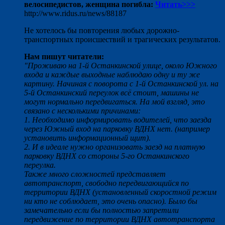
велосипедистов, женщина погибла:
Читать>>>
http://www.ridus.ru/news/88187
Не хотелось бы повторения любых дорожно-
транспортных происшествий и трагических результатов.
Нам пишут читатели:
"Проживаю на 1-й Останкинской улице, около Южного
входа и каждые выходные наблюдаю одну и ту же
картину. Начиная с поворота с 1-й Останкинской ул. на
5-й Останкинский переулок всё стоит, машины не
могут нормально передвигаться. На мой взгляд, это
связано с несколькими причинами:
1. Необходимо информировать водителей, что заезда
через Южный вход на парковку ВДНХ нет. (например
установить информационный щит).
2. И в идеале нужно организовать заезд на платную
парковку ВДНХ со стороны 5-го Останкинского
переулка.
Также много сложностей представляет
автотранспорт, свободно передвигающийся по
территории ВДНХ (установленный скоростной режим
ни кто не соблюдает, это очень опасно). Было бы
замечательно если бы полностью запретили
передвижение по территории ВДНХ автотранспорта