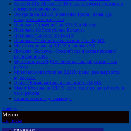
Карта ВДНХ Москвы (2026): план-схема со списком и
номерами павильонов
Экотропа на ВДНХ (подвесная тропа): цены, где
находится на карте, фото
Павильон "Армения" на ВДНХ в Москве
Павильон 18: Республика Беларусь
Павильон "Космос" на ВДНХ
Павильон "Рабочий и Колхозница" на ВДНХ
Музей героизма на ВДНХ (павильон 59)
Ярмарка "Беларусь - Россия": где и когда проходит,
расписание 2026
Музей кино на ВДНХ: билеты, как добраться, часы
работы
Музей космонавтики на ВДНХ: цены, режим работы,
адрес, сайт
Центр "Космонавтика и авиация" на ВДНХ
Макет Москвы на ВДНХ: где находится, цена билета и
часы работы
Ботанический сад - саженцы
Наверх
Меню
Подписка
ГЛАВНАЯ