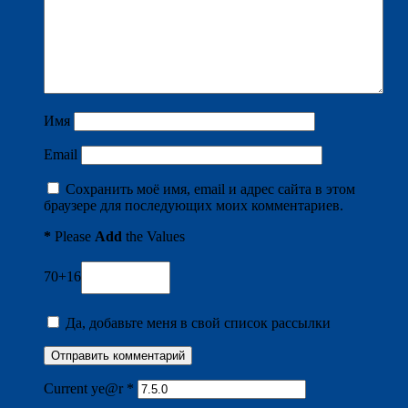
Имя
Email
Сохранить моё имя, email и адрес сайта в этом
браузере для последующих моих комментариев.
*
Please
Add
the Values
70+16
Да, добавьте меня в свой список рассылки
Current ye@r
*