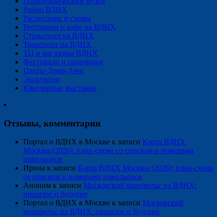
Политехнический музей
Район ВДНХ
Расписание и схемы
Рестораны и кафе на ВДНХ
Стоматология ВДНХ
Транспорт на ВДНХ
ТЦ и магазины ВДНХ
Фестивали и праздники
Цветы-Дома-Дачи
Экскурсии
Ювелирные выставки
Отзывы, комментарии
Портал о ВДНХ в Москве
к записи
Карта ВДНХ
Москвы (2026): план-схема со списком и номерами
павильонов
Ирина
к записи
Карта ВДНХ Москвы (2026): план-схема
со списком и номерами павильонов
Аноним
к записи
Московский монорельс на ВДНХ:
прошлое и будущее
Портал о ВДНХ в Москве
к записи
Московский
монорельс на ВДНХ: прошлое и будущее