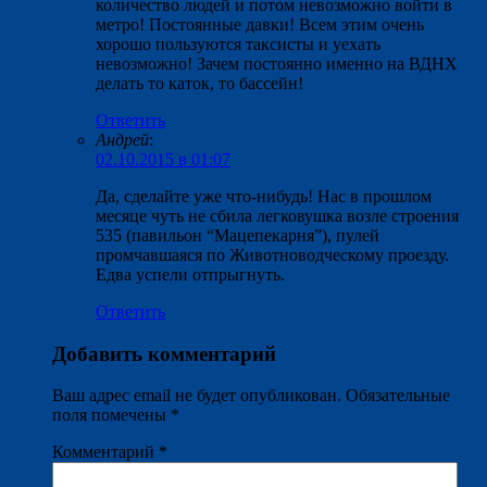
количество людей и потом невозможно войти в
метро! Постоянные давки! Всем этим очень
хорошо пользуются таксисты и уехать
невозможно! Зачем постоянно именно на ВДНХ
делать то каток, то бассейн!
Ответить
Андрей
:
02.10.2015 в 01:07
Да, сделайте уже что-нибудь! Нас в прошлом
месяце чуть не сбила легковушка возле строения
535 (павильон “Мацепекарня”), пулей
промчавшаяся по Животноводческому проезду.
Едва успели отпрыгнуть.
Ответить
Добавить комментарий
Ваш адрес email не будет опубликован.
Обязательные
поля помечены
*
Комментарий
*