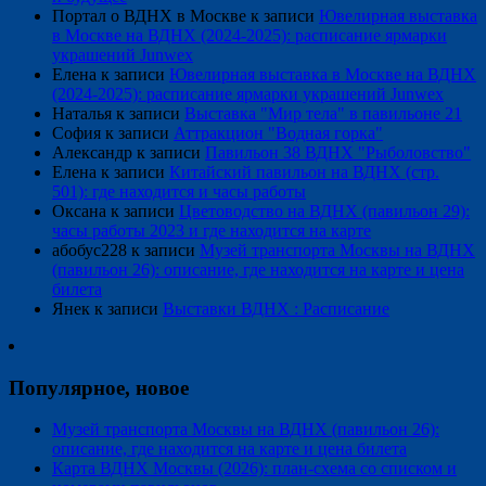
Портал о ВДНХ в Москве
к записи
Ювелирная выставка
в Москве на ВДНХ (2024-2025): расписание ярмарки
украшений Junwex
Елена
к записи
Ювелирная выставка в Москве на ВДНХ
(2024-2025): расписание ярмарки украшений Junwex
Наталья
к записи
Выставка "Мир тела" в павильоне 21
София
к записи
Аттракцион "Водная горка"
Александр
к записи
Павильон 38 ВДНХ "Рыболовство"
Елена
к записи
Китайский павильон на ВДНХ (стр.
501): где находится и часы работы
Оксана
к записи
Цветоводство на ВДНХ (павильон 29):
часы работы 2023 и где находится на карте
абобус228
к записи
Музей транспорта Москвы на ВДНХ
(павильон 26): описание, где находится на карте и цена
билета
Янек
к записи
Выставки ВДНХ : Расписание
Популярное, новое
Музей транспорта Москвы на ВДНХ (павильон 26):
описание, где находится на карте и цена билета
Карта ВДНХ Москвы (2026): план-схема со списком и