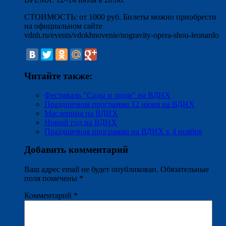
СТОИМОСТЬ: от 1000 руб. Билеты можно приобрести
на официальном сайте
vdnh.ru/events/vdokhnovenie/nogravity-opera-shou-leonardo
Читайте также:
Фестиваль "Сады и люди" на ВДНХ
Праздничная программа 12 июня на ВДНХ
Масленица на ВДНХ
Новый год на ВДНХ
Праздничная программа на ВДНХ к 4 ноября
Добавить комментарий
Ваш адрес email не будет опубликован.
Обязательные
поля помечены
*
Комментарий
*