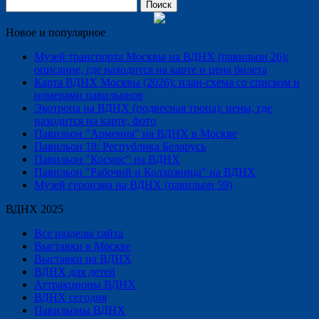
Найти:
Новое и популярное
Музей транспорта Москвы на ВДНХ (павильон 26):
описание, где находится на карте и цена билета
Карта ВДНХ Москвы (2026): план-схема со списком и
номерами павильонов
Экотропа на ВДНХ (подвесная тропа): цены, где
находится на карте, фото
Павильон "Армения" на ВДНХ в Москве
Павильон 18: Республика Беларусь
Павильон "Космос" на ВДНХ
Павильон "Рабочий и Колхозница" на ВДНХ
Музей героизма на ВДНХ (павильон 59)
ВДНХ 2025
Все разделы сайта
Выставки в Москве
Выставки на ВДНХ
ВДНХ для детей
Аттракционы ВДНХ
ВДНХ сегодня
Павильоны ВДНХ