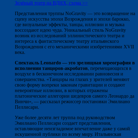
Зелёный театр на ВДНХ, схема >>
Представления труппы NoGravity — это возвращение на
сцену искусства эпохи Возрождения и эпохи барокко,
где визуальные эффекты, танцы, иллюзии и музыка
воссоздают идею чуда. Уникальный стиль NoGravity
возник из исследований эллинистического театра и
интереса к фантастическому театру итальянского
Возрождения с его механическими изобретениями XVII
века.
Спектакль Leonardo — это зрелищная хореография в
исполнении танцоров-акробатов
, перемещающихся в
воздухе в бесконечном исследовании равновесия и
совершенства. «Танцоры на глазах у зрителей меняют
свою форму вопреки законам гравитации и создают
невероятные иллюзии, в которых отражены
платонические аллегории шедевров самого Леонардо да
Винчи», — рассказал режиссер постановки Эмилиано
Пеллисари.
Уже более десяти лет труппа под руководством
Эмилиано Пеллисари создает представления,
оставляющие неизгладимое впечатление даже у самой
искушенной публики по всему миру. Итальянская