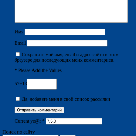
Имя
Email
Сохранить моё имя, email и адрес сайта в этом
браузере для последующих моих комментариев.
*
Please
Add
the Values
57+13
Да, добавьте меня в свой список рассылки
Current ye@r
*
Поиск по сайту