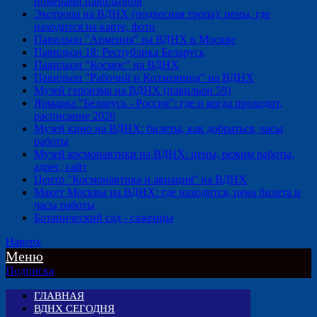
номерами павильонов
Экотропа на ВДНХ (подвесная тропа): цены, где
находится на карте, фото
Павильон "Армения" на ВДНХ в Москве
Павильон 18: Республика Беларусь
Павильон "Космос" на ВДНХ
Павильон "Рабочий и Колхозница" на ВДНХ
Музей героизма на ВДНХ (павильон 59)
Ярмарка "Беларусь - Россия": где и когда проходит,
расписание 2026
Музей кино на ВДНХ: билеты, как добраться, часы
работы
Музей космонавтики на ВДНХ: цены, режим работы,
адрес, сайт
Центр "Космонавтика и авиация" на ВДНХ
Макет Москвы на ВДНХ: где находится, цена билета и
часы работы
Ботанический сад - саженцы
Наверх
Меню
Подписка
ГЛАВНАЯ
ВДНХ СЕГОДНЯ