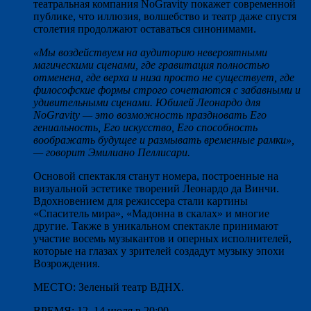
театральная компания NoGravity покажет современной
публике, что иллюзия, волшебство и театр даже спустя
столетия продолжают оставаться синонимами.
«Мы воздействуем на аудиторию невероятными
магическими сценами, где гравитация полностью
отменена, где верха и низа просто не существует, где
философские формы строго сочетаются с забавными и
удивительными сценами. Юбилей Леонардо для
NoGravity — это возможность праздновать Его
гениальность, Его искусство, Его способность
воображать будущее и размывать временные рамки»,
— говорит Эмилиано Пеллисари.
Основой спектакля станут номера, построенные на
визуальной эстетике творений Леонардо да Винчи.
Вдохновением для режиссера стали картины
«Спаситель мира», «Мадонна в скалах» и многие
другие. Также в уникальном спектакле принимают
участие восемь музыкантов и оперных исполнителей,
которые на глазах у зрителей создадут музыку эпохи
Возрождения.
МЕСТО: Зеленый театр ВДНХ.
ВРЕМЯ: 12–14 июля в 20:00.