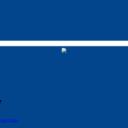
е
ома-Дачи