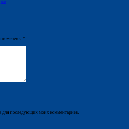
рк»
я помечены
*
ере для последующих моих комментариев.