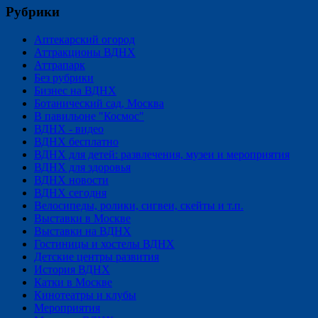
Рубрики
Аптекарский огород
Аттракционы ВДНХ
Аттрапарк
Без рубрики
Бизнес на ВДНХ
Ботанический сад, Москва
В павильоне "Космос"
ВДНХ - видео
ВДНХ бесплатно
ВДНХ для детей: развлечения, музеи и мероприятия
ВДНХ для здоровья
ВДНХ новости
ВДНХ сегодня
Велосипеды, ролики, сигвеи, скейты и т.п.
Выставки в Москве
Выставки на ВДНХ
Гостиницы и хостелы ВДНХ
Детские центры развития
История ВДНХ
Катки в Москве
Кинотеатры и клубы
Мероприятия