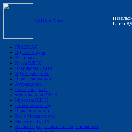
Павильон
ВДНХ в Москве
Район ВД
ГЛАВНАЯ
ВДНХ сегодня
Выставки
Карта ВДНХ
Павильоны ВДНХ
ВДНХ для детей
Парк Сокольники
Аттракционы
Рестораны, кафе
Фестивали на ВДНХ
Музеи на ВДНХ
Ботанический сад
Парк Останкино
Всё о Москвариуме
Магазины ВДНХ
Велосипеды, ролики, сигвеи, моноколесо
Кинотеатры и клубы