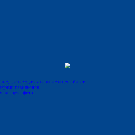
е, где находится на карте и цена билета
мерами павильонов
 на карте, фото