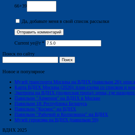
66+39
Да, добавьте меня в свой список рассылки
Current ye@r
*
Поиск по сайту
Найти:
Новое и популярное
Музей транспорта Москвы на ВДНХ (павильон 26): описани
Карта ВДНХ Москвы (2026): план-схема со списком и но
Экотропа на ВДНХ (подвесная тропа): цены, где находится
Павильон "Армения" на ВДНХ в Москве
Павильон 18: Республика Беларусь
Павильон "Космос" на ВДНХ
Павильон "Рабочий и Колхозница" на ВДНХ
Музей героизма на ВДНХ (павильон 59)
ВДНХ 2025