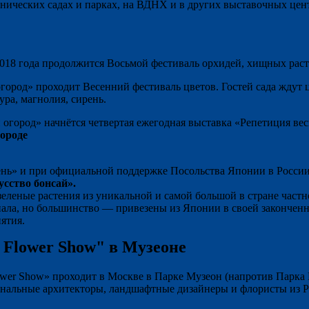
анических садах и парках, на ВДНХ и в других выставочных цен
2018 года продолжится Восьмой фестиваль орхидей, хищных рас
город» проходит Весенний фестиваль цветов. Гостей сада ждут 
ура, магнолия, сирень.
огород» начнётся четвертая ежегодная выставка «Репетиция ве
ороде
ень» и при официальной поддержке Посольства Японии в России
сство бонсай».
еленые растения из уникальной и самой большой в стране част
ала, но большинство — привезены из Японии в своей законченн
ятия.
 Flower Show" в Музеоне
r Show» проходит в Москве в Парке Музеон (напротив Парка Го
альные архитекторы, ландшафтные дизайнеры и флористы из Рос