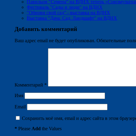
Павильон "Семена" на ВДНХ теперь «Союзмультпа
Фестиваль "Сады и люди" на ВДНХ
"Обнови свой сад" - выставка на ВДНХ
Выставка "Дача. Сад. Ландшафт" на ВДНХ
Добавить комментарий
Ваш адрес email не будет опубликован.
Обязательные пол
Комментарий
*
Имя
Email
Сохранить моё имя, email и адрес сайта в этом брауз
*
Please
Add
the Values