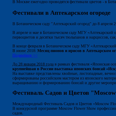
В Москве ежегодно проводятся фестивали цветов - в Бот
Фестивали в Аптекарском огороде
В Ботаническом саду "Аптекарский огород" до 8 апреля 
В апреле и мае в Ботаническом саду МГУ «Аптекарский о
первоцветов и десятки тысяч тюльпанов и нарциссов, сак
В конце февраля в Ботаническом саду МГУ «Аптекарский 
В июне 2018:
Месяц пионов и ирисов в Аптекарском ог
Подробнее >>
До 28 января 2018 года
в рамках фестиваля «Японская ос
крупнейшая в России выставка японских бонсай «Иску
На выставке представлены хвойные, листопадные, вечноз
сформированы российским мастером из японского матери
выращиванию и формированию бонсай и другие меропри
Фестиваль Садов и Цветов "Moscow
Международный Фестиваль Садов и Цветов «Moscow Flowe
В конкурсной программе Moscow Flower Show профессион
садов.