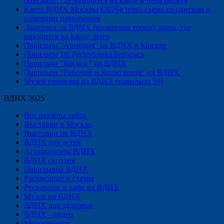
описание, где находится на карте и цена билета
Карта ВДНХ Москвы (2026): план-схема со списком и
номерами павильонов
Экотропа на ВДНХ (подвесная тропа): цены, где
находится на карте, фото
Павильон "Армения" на ВДНХ в Москве
Павильон 18: Республика Беларусь
Павильон "Космос" на ВДНХ
Павильон "Рабочий и Колхозница" на ВДНХ
Музей героизма на ВДНХ (павильон 59)
ВДНХ 2025
Все разделы сайта
Выставки в Москве
Выставки на ВДНХ
ВДНХ для детей
Аттракционы ВДНХ
ВДНХ сегодня
Павильоны ВДНХ
Расписание и схемы
Рестораны и кафе на ВДНХ
Музеи на ВДНХ
ВДНХ для здоровья
ВДНХ - видео
Мероприятия