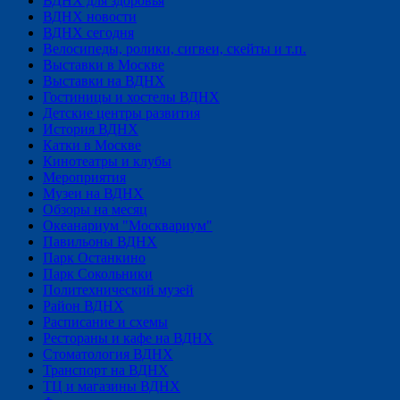
ВДНХ для здоровья
ВДНХ новости
ВДНХ сегодня
Велосипеды, ролики, сигвеи, скейты и т.п.
Выставки в Москве
Выставки на ВДНХ
Гостиницы и хостелы ВДНХ
Детские центры развития
История ВДНХ
Катки в Москве
Кинотеатры и клубы
Мероприятия
Музеи на ВДНХ
Обзоры на месяц
Океанариум "Москвариум"
Павильоны ВДНХ
Парк Останкино
Парк Сокольники
Политехнический музей
Район ВДНХ
Расписание и схемы
Рестораны и кафе на ВДНХ
Стоматология ВДНХ
Транспорт на ВДНХ
ТЦ и магазины ВДНХ