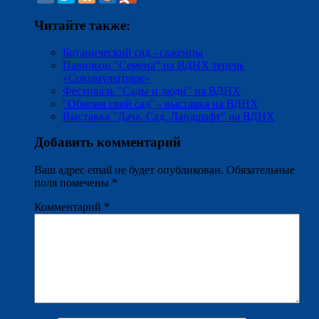
Читайте также:
Ботанический сад - саженцы
Павильон "Семена" на ВДНХ теперь
«Союзмультпарк»
Фестиваль "Сады и люди" на ВДНХ
"Обнови свой сад" - выставка на ВДНХ
Выставка "Дача. Сад. Ландшафт" на ВДНХ
Добавить комментарий
Ваш адрес email не будет опубликован.
Обязательные
поля помечены
*
Комментарий
*