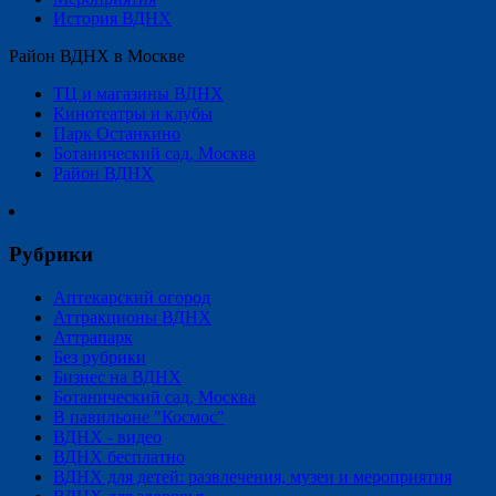
История ВДНХ
Район ВДНХ в Москве
ТЦ и магазины ВДНХ
Кинотеатры и клубы
Парк Останкино
Ботанический сад, Москва
Район ВДНХ
Рубрики
Аптекарский огород
Аттракционы ВДНХ
Аттрапарк
Без рубрики
Бизнес на ВДНХ
Ботанический сад, Москва
В павильоне "Космос"
ВДНХ - видео
ВДНХ бесплатно
ВДНХ для детей: развлечения, музеи и мероприятия