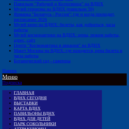
Павильон "Рабочий и Колхозница" на ВДНХ
Музей героизма на ВДНХ (павильон 59)
Ярмарка "Беларусь - Россия": где и когда проходит,
расписание 2026
Музей кино на ВДНХ: билеты, как добраться, часы
работы
Музей космонавтики на ВДНХ: цены, режим работы,
адрес, сайт
Центр "Космонавтика и авиация" на ВДНХ
Макет Москвы на ВДНХ: где находится, цена билета и
часы работы
Ботанический сад - саженцы
Наверх
Меню
Подписка
ГЛАВНАЯ
ВДНХ СЕГОДНЯ
ВЫСТАВКИ
КАРТА ВДНХ
ПАВИЛЬОНЫ ВДНХ
ВДНХ ДЛЯ ДЕТЕЙ
ПАРК СОКОЛЬНИКИ
АТТРАКЦИОНЫ