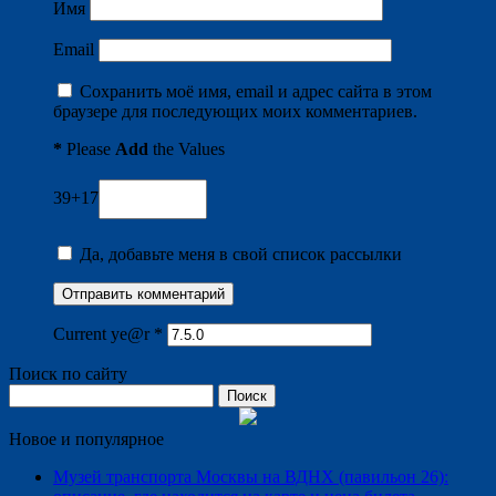
Имя
Email
Сохранить моё имя, email и адрес сайта в этом
браузере для последующих моих комментариев.
*
Please
Add
the Values
39+17
Да, добавьте меня в свой список рассылки
Current ye@r
*
Поиск по сайту
Найти:
Новое и популярное
Музей транспорта Москвы на ВДНХ (павильон 26):