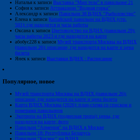
Наталья
к записи
Выставка "Мир тела" в павильоне 21
София
к записи
Аттракцион "Водная горка"
Александр
к записи
Павильон 38 ВДНХ "Рыболовство"
Елена
к записи
Китайский павильон на ВДНХ (стр.
501): где находится и часы работы
Оксана
к записи
Цветоводство на ВДНХ (павильон 29):
часы работы 2023 и где находится на карте
абобус228
к записи
Музей транспорта Москвы на ВДНХ
(павильон 26): описание, где находится на карте и цена
билета
Янек
к записи
Выставки ВДНХ : Расписание
Популярное, новое
Музей транспорта Москвы на ВДНХ (павильон 26):
описание, где находится на карте и цена билета
Карта ВДНХ Москвы (2026): план-схема со списком и
номерами павильонов
Экотропа на ВДНХ (подвесная тропа): цены, где
находится на карте, фото
Павильон "Армения" на ВДНХ в Москве
Павильон 18: Республика Беларусь
Павильон "Космос" на ВДНХ