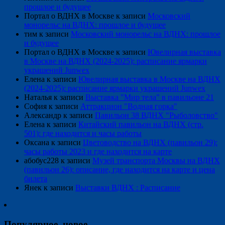
прошлое и будущее
Портал о ВДНХ в Москве
к записи
Московский
монорельс на ВДНХ: прошлое и будущее
тим
к записи
Московский монорельс на ВДНХ: прошлое
и будущее
Портал о ВДНХ в Москве
к записи
Ювелирная выставка
в Москве на ВДНХ (2024-2025): расписание ярмарки
украшений Junwex
Елена
к записи
Ювелирная выставка в Москве на ВДНХ
(2024-2025): расписание ярмарки украшений Junwex
Наталья
к записи
Выставка "Мир тела" в павильоне 21
София
к записи
Аттракцион "Водная горка"
Александр
к записи
Павильон 38 ВДНХ "Рыболовство"
Елена
к записи
Китайский павильон на ВДНХ (стр.
501): где находится и часы работы
Оксана
к записи
Цветоводство на ВДНХ (павильон 29):
часы работы 2023 и где находится на карте
абобус228
к записи
Музей транспорта Москвы на ВДНХ
(павильон 26): описание, где находится на карте и цена
билета
Янек
к записи
Выставки ВДНХ : Расписание
Популярное, новое