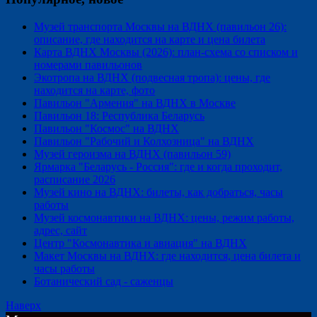
Музей транспорта Москвы на ВДНХ (павильон 26):
описание, где находится на карте и цена билета
Карта ВДНХ Москвы (2026): план-схема со списком и
номерами павильонов
Экотропа на ВДНХ (подвесная тропа): цены, где
находится на карте, фото
Павильон "Армения" на ВДНХ в Москве
Павильон 18: Республика Беларусь
Павильон "Космос" на ВДНХ
Павильон "Рабочий и Колхозница" на ВДНХ
Музей героизма на ВДНХ (павильон 59)
Ярмарка "Беларусь - Россия": где и когда проходит,
расписание 2026
Музей кино на ВДНХ: билеты, как добраться, часы
работы
Музей космонавтики на ВДНХ: цены, режим работы,
адрес, сайт
Центр "Космонавтика и авиация" на ВДНХ
Макет Москвы на ВДНХ: где находится, цена билета и
часы работы
Ботанический сад - саженцы
Наверх