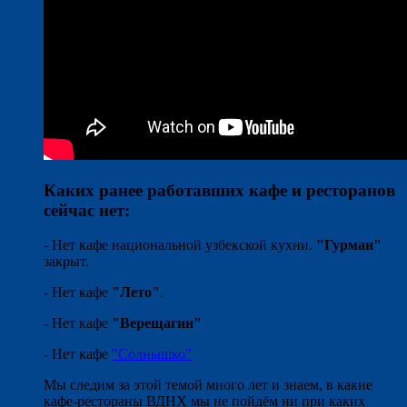
Каких ранее работавших кафе и ресторанов
сейчас нет:
- Нет кафе национальной узбекской кухни.
"Гурман"
закрыт.
- Нет кафе
"Лето"
.
- Нет кафе
"Верещагин"
- Нет кафе
"Солнышко"
Мы следим за этой темой много лет и знаем, в какие
кафе-рестораны ВДНХ мы не пойдём ни при каких