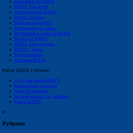
Выставки на ВДНХ
ВДНХ для детей
Аттракционы ВДНХ
ВДНХ сегодня
Павильоны ВДНХ
Расписание и схемы
Рестораны и кафе на ВДНХ
Музеи на ВДНХ
ВДНХ для здоровья
ВДНХ - видео
Мероприятия
История ВДНХ
Район ВДНХ в Москве
ТЦ и магазины ВДНХ
Кинотеатры и клубы
Парк Останкино
Ботанический сад, Москва
Район ВДНХ
Рубрики