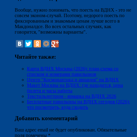
Вообще, нужно понимать, что поесть на ВДНХ - это не
совсем эконом-случай. Поэтому, недорого поесть по
фиксированным и знакомым ценам лучше всего в
Макдоналдсе. Во всех остальных случаях, как
говорится, "возможны варианты".
Читайте также:
Карта ВДНХ Москвы (2026): план-схема со
списком и номерами павильонов
Центр "Космонавтика и авиация" на ВДНХ
Макет Москвы на ВДНХ: где находится, цена
билета и часы работы
Текстильлегпром - ярмарка на ВДНХ 2026
Бесплатные павильоны на ВДНХ сегодня (2026):
что посмотреть, куда сходить
Добавить комментарий
Ваш адрес email не будет опубликован.
Обязательные
поля помечены
*