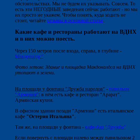
обстоятельствах. Мы не будем их указывать. Совсем. То
есть эти НЕГОДНЫЕ заведения сейчас работают - но мы
их просто не укажем. Чтобы понять, куда ходить не
стоит, читайте
отзывы в основной статье
.
Какие кафе и рестораны работают на ВДНХ
и в них можно поесть.
Через 150 метров после входа, справа, в глубине -
Макдоналдс"
Фото летом: Здание и площадка Макдоналдса на ВДНХ
утопают в зелени.
На площади у фонтана "Дружба народов"
-
павильон
"Армения"
: в нём есть кафе и ресторан "Арарат".
Армянская кухня.
В офисном здании позади "Армении" есть итальянское
кафе
"Остерия Итальяна"
.
Там же, на площади у фонтана -
кафе-бар "Дружба"
Если повернуть с площади налево между павильоном 2