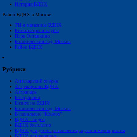
История ВДНХ
Район ВДНХ в Москве
ТЦ и магазины ВДНХ
Кинотеатры и клубы
Парк Останкино
Ботанический сад, Москва
Район ВДНХ
Рубрики
Аптекарский огород
Аттракционы ВДНХ
Аттрапарк
Без рубрики
Бизнес на ВДНХ
Ботанический сад, Москва
В павильоне "Космос"
ВДНХ - видео
ВДНХ бесплатно
ВДНХ для детей: развлечения, музеи и мероприятия
ВДНХ для здоровья