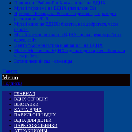
Павильон "Рабочий и Колхозница" на ВДНХ
Музей героизма на ВДНХ (павильон 59)
Ярмарка "Беларусь - Россия": где и когда проходит,
расписание 2026
Музей кино на ВДНХ: билеты, как добраться, часы
работы
Музей космонавтики на ВДНХ: цены, режим работы,
адрес, сайт
Центр "Космонавтика и авиация" на ВДНХ
Макет Москвы на ВДНХ: где находится, цена билета и
часы работы
Ботанический сад - саженцы
Наверх
Меню
Подписка
ГЛАВНАЯ
ВДНХ СЕГОДНЯ
ВЫСТАВКИ
КАРТА ВДНХ
ПАВИЛЬОНЫ ВДНХ
ВДНХ ДЛЯ ДЕТЕЙ
ПАРК СОКОЛЬНИКИ
АТТРАКЦИОНЫ