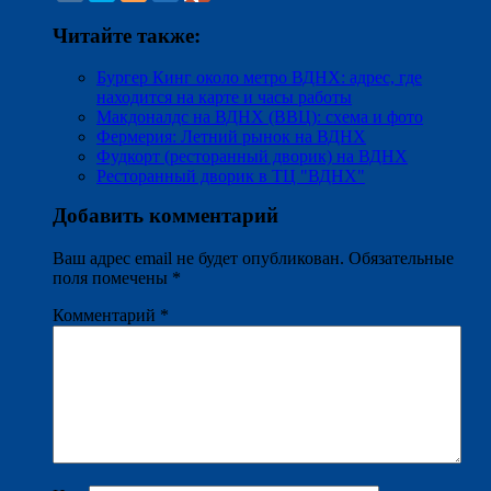
Читайте также:
Бургер Кинг около метро ВДНХ: адрес, где
находится на карте и часы работы
Макдоналдс на ВДНХ (ВВЦ): схема и фото
Фермерия: Летний рынок на ВДНХ
Фудкорт (ресторанный дворик) на ВДНХ
Ресторанный дворик в ТЦ "ВДНХ"
Добавить комментарий
Ваш адрес email не будет опубликован.
Обязательные
поля помечены
*
Комментарий
*