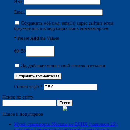
Имя
Email
Сохранить моё имя, email и адрес сайта в этом
браузере для последующих моих комментариев.
*
Please
Add
the Values
69+50
Да, добавьте меня в свой список рассылки
Current ye@r
*
Поиск по сайту
Найти:
Новое и популярное
Музей транспорта Москвы на ВДНХ (павильон 26):
описание, где находится на карте и цена билета