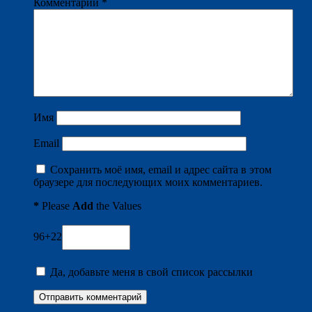
Комментарий
*
Имя
Email
Сохранить моё имя, email и адрес сайта в этом
браузере для последующих моих комментариев.
*
Please
Add
the Values
96+22
Да, добавьте меня в свой список рассылки