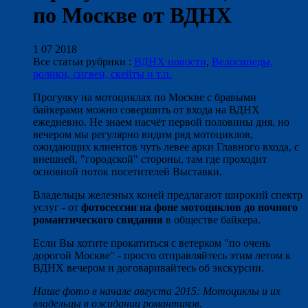
по Москве от ВДНХ
1 07 2018
Все статьи рубрики :
ВДНХ новости
,
Велосипеды,
ролики, сигвеи, скейты и т.п.
Прогулку на мотоциклах по Москве с бравыми
байкерами можно совершить от входа на ВДНХ
ежедневно. Не знаем насчёт первой половины дня, но
вечером мы регулярно видим ряд мотоциклов,
ожидающих клиентов чуть левее арки Главного входа, с
внешней, "городской" стороны, там где проходит
основной поток посетителей Выставки.
Владельцы железных коней предлагают широкий спектр
услуг - от
фотосессии на фоне мотоциклов до ночного
романтического свидания
в обществе байкера.
Если Вы хотите прокатиться с ветерком "по очень
дорогой Москве" - просто отправляйтесь этим летом к
ВДНХ вечером и договаривайтесь об экскурсии.
Наше фото в начале августа 2015: Мотоциклы и их
владельцы в ожидании романтиков.