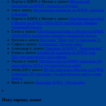
Портал о ВДНХ в Москве
к записи
Московский
монорельс на ВДНХ: прошлое и будущее
тим
к записи
Московский монорельс на ВДНХ: прошлое
и будущее
Портал о ВДНХ в Москве
к записи
Ювелирная выставка
в Москве на ВДНХ (2024-2025): расписание ярмарки
украшений Junwex
Елена
к записи
Ювелирная выставка в Москве на ВДНХ
(2024-2025): расписание ярмарки украшений Junwex
Наталья
к записи
Выставка "Мир тела" в павильоне 21
София
к записи
Аттракцион "Водная горка"
Александр
к записи
Павильон 38 ВДНХ "Рыболовство"
Елена
к записи
Китайский павильон на ВДНХ (стр.
501): где находится и часы работы
Оксана
к записи
Цветоводство на ВДНХ (павильон 29):
часы работы 2023 и где находится на карте
абобус228
к записи
Музей транспорта Москвы на ВДНХ
(павильон 26): описание, где находится на карте и цена
билета
Янек
к записи
Выставки ВДНХ : Расписание
Популярное, новое