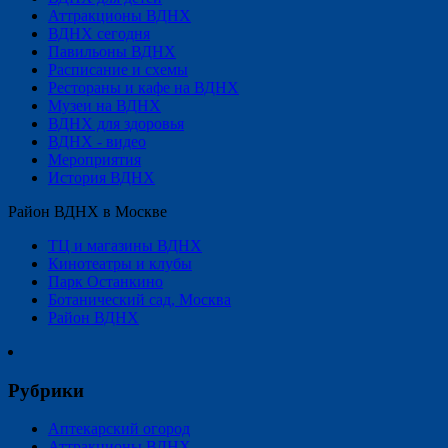
Аттракционы ВДНХ
ВДНХ сегодня
Павильоны ВДНХ
Расписание и схемы
Рестораны и кафе на ВДНХ
Музеи на ВДНХ
ВДНХ для здоровья
ВДНХ - видео
Мероприятия
История ВДНХ
Район ВДНХ в Москве
ТЦ и магазины ВДНХ
Кинотеатры и клубы
Парк Останкино
Ботанический сад, Москва
Район ВДНХ
Рубрики
Аптекарский огород
Аттракционы ВДНХ