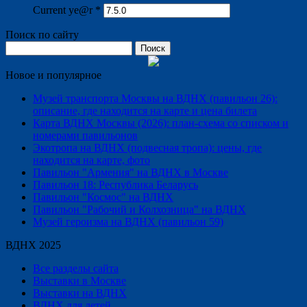
Current ye@r
*
Поиск по сайту
Найти:
Новое и популярное
Музей транспорта Москвы на ВДНХ (павильон 26):
описание, где находится на карте и цена билета
Карта ВДНХ Москвы (2026): план-схема со списком и
номерами павильонов
Экотропа на ВДНХ (подвесная тропа): цены, где
находится на карте, фото
Павильон "Армения" на ВДНХ в Москве
Павильон 18: Республика Беларусь
Павильон "Космос" на ВДНХ
Павильон "Рабочий и Колхозница" на ВДНХ
Музей героизма на ВДНХ (павильон 59)
ВДНХ 2025
Все разделы сайта
Выставки в Москве
Выставки на ВДНХ
ВДНХ для детей