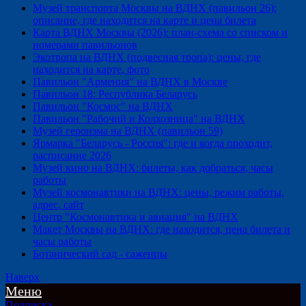
Музей транспорта Москвы на ВДНХ (павильон 26):
описание, где находится на карте и цена билета
Карта ВДНХ Москвы (2026): план-схема со списком и
номерами павильонов
Экотропа на ВДНХ (подвесная тропа): цены, где
находится на карте, фото
Павильон "Армения" на ВДНХ в Москве
Павильон 18: Республика Беларусь
Павильон "Космос" на ВДНХ
Павильон "Рабочий и Колхозница" на ВДНХ
Музей героизма на ВДНХ (павильон 59)
Ярмарка "Беларусь - Россия": где и когда проходит,
расписание 2026
Музей кино на ВДНХ: билеты, как добраться, часы
работы
Музей космонавтики на ВДНХ: цены, режим работы,
адрес, сайт
Центр "Космонавтика и авиация" на ВДНХ
Макет Москвы на ВДНХ: где находится, цена билета и
часы работы
Ботанический сад - саженцы
Наверх
Меню
Подписка