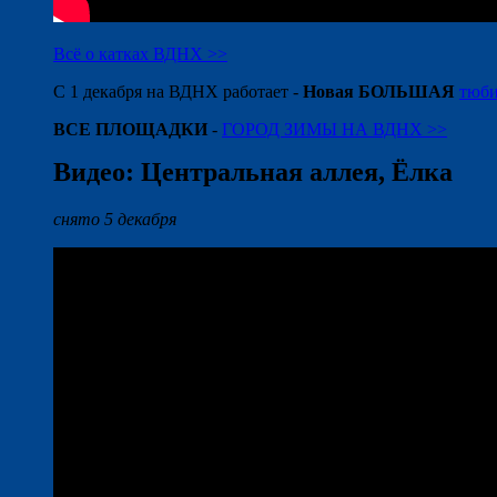
Всё о катках ВДНХ >>
С 1 декабря на ВДНХ работает -
Новая БОЛЬШАЯ
тюби
ВСЕ ПЛОЩАДКИ
-
ГОРОД ЗИМЫ НА ВДНХ >>
Видео: Центральная аллея, Ёлка
снято 5 декабря