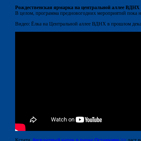
Рождественская ярмарка на центральной аллее ВДНХ
В целом, программа предновогодних мероприятий пока н
Видео: Ёлка на Центральной аллее ВДНХ в прошлом дека
Кстати,
бесплатный каток в парке Останкино >>
даст в