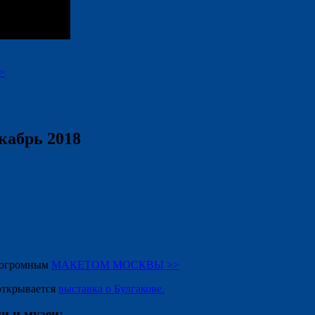
>
кабрь 2018
с огромным
МАКЕТОМ МОСКВЫ >>
 открывается
выставка о Булгакове.
и и музеи: