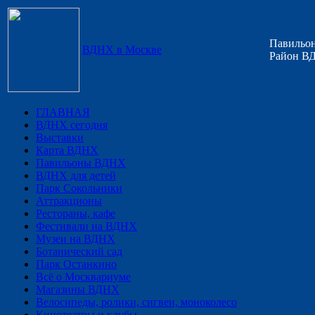
Павильон
ВДНХ в Москве
Район ВД
ГЛАВНАЯ
ВДНХ сегодня
Выставки
Карта ВДНХ
Павильоны ВДНХ
ВДНХ для детей
Парк Сокольники
Аттракционы
Рестораны, кафе
Фестивали на ВДНХ
Музеи на ВДНХ
Ботанический сад
Парк Останкино
Всё о Москвариуме
Магазины ВДНХ
Велосипеды, ролики, сигвеи, моноколесо
Кинотеатры и клубы