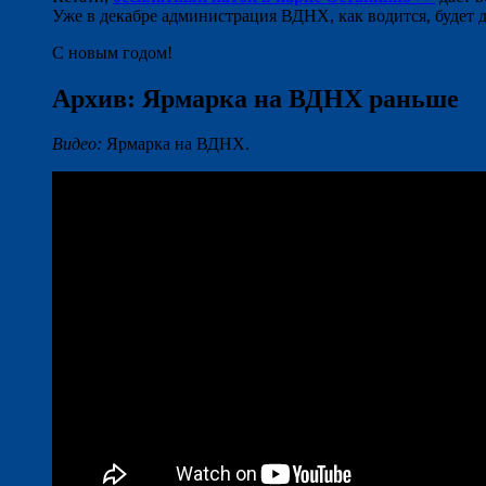
Уже в декабре администрация ВДНХ, как водится, будет 
С новым годом!
Архив: Ярмарка на ВДНХ раньше
Видео:
Ярмарка на ВДНХ.