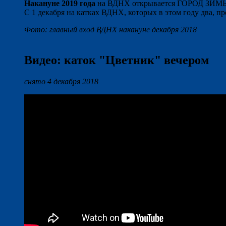
Накануне 2019 года
на ВДНХ открывается ГОРОД ЗИМЫ. 
С 1 декабря на катках ВДНХ, которых в этом году два, п
Фото: главный вход ВДНХ накануне декабря 2018
Видео: каток "Цветник" вечером
снято 4 декабря 2018