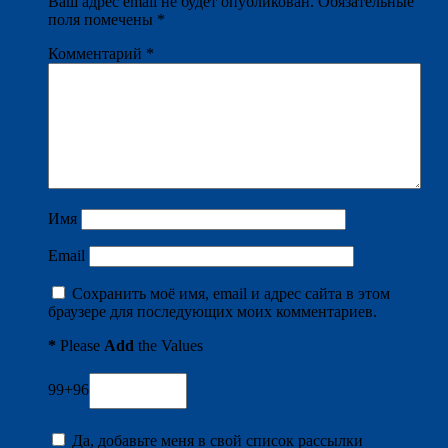
Ваш адрес email не будет опубликован.
Обязательные
поля помечены
*
Комментарий
*
Имя
Email
Сохранить моё имя, email и адрес сайта в этом
браузере для последующих моих комментариев.
*
Please
Add
the Values
99+96
Да, добавьте меня в свой список рассылки