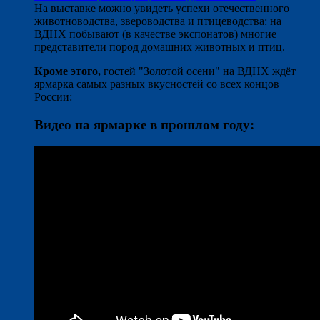
На выставке можно увидеть успехи отечественного
животноводства, звероводства и птицеводства: на
ВДНХ побывают (в качестве экспонатов) многие
представители пород домашних животных и птиц.
Кроме этого,
гостей "Золотой осени" на ВДНХ ждёт
ярмарка самых разных вкусностей со всех концов
России:
Видео на ярмарке в прошлом году: