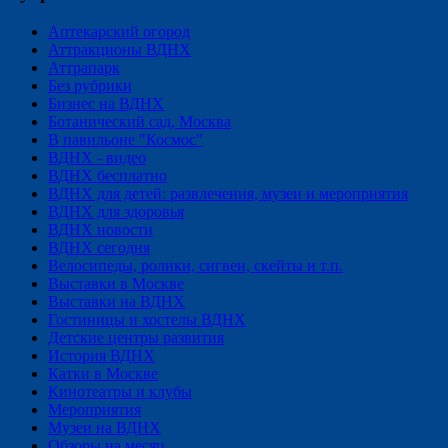
Аптекарский огород
Аттракционы ВДНХ
Аттрапарк
Без рубрики
Бизнес на ВДНХ
Ботанический сад, Москва
В павильоне "Космос"
ВДНХ - видео
ВДНХ бесплатно
ВДНХ для детей: развлечения, музеи и мероприятия
ВДНХ для здоровья
ВДНХ новости
ВДНХ сегодня
Велосипеды, ролики, сигвеи, скейты и т.п.
Выставки в Москве
Выставки на ВДНХ
Гостиницы и хостелы ВДНХ
Детские центры развития
История ВДНХ
Катки в Москве
Кинотеатры и клубы
Мероприятия
Музеи на ВДНХ
Обзоры на месяц