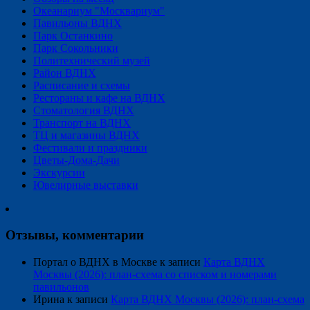
Океанариум "Москвариум"
Павильоны ВДНХ
Парк Останкино
Парк Сокольники
Политехнический музей
Район ВДНХ
Расписание и схемы
Рестораны и кафе на ВДНХ
Стоматология ВДНХ
Транспорт на ВДНХ
ТЦ и магазины ВДНХ
Фестивали и праздники
Цветы-Дома-Дачи
Экскурсии
Ювелирные выставки
Отзывы, комментарии
Портал о ВДНХ в Москве
к записи
Карта ВДНХ
Москвы (2026): план-схема со списком и номерами
павильонов
Ирина
к записи
Карта ВДНХ Москвы (2026): план-схема