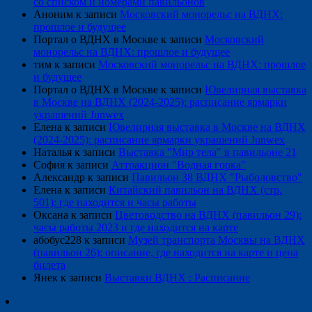
со списком и номерами павильонов
Аноним
к записи
Московский монорельс на ВДНХ:
прошлое и будущее
Портал о ВДНХ в Москве
к записи
Московский
монорельс на ВДНХ: прошлое и будущее
тим
к записи
Московский монорельс на ВДНХ: прошлое
и будущее
Портал о ВДНХ в Москве
к записи
Ювелирная выставка
в Москве на ВДНХ (2024-2025): расписание ярмарки
украшений Junwex
Елена
к записи
Ювелирная выставка в Москве на ВДНХ
(2024-2025): расписание ярмарки украшений Junwex
Наталья
к записи
Выставка "Мир тела" в павильоне 21
София
к записи
Аттракцион "Водная горка"
Александр
к записи
Павильон 38 ВДНХ "Рыболовство"
Елена
к записи
Китайский павильон на ВДНХ (стр.
501): где находится и часы работы
Оксана
к записи
Цветоводство на ВДНХ (павильон 29):
часы работы 2023 и где находится на карте
абобус228
к записи
Музей транспорта Москвы на ВДНХ
(павильон 26): описание, где находится на карте и цена
билета
Янек
к записи
Выставки ВДНХ : Расписание