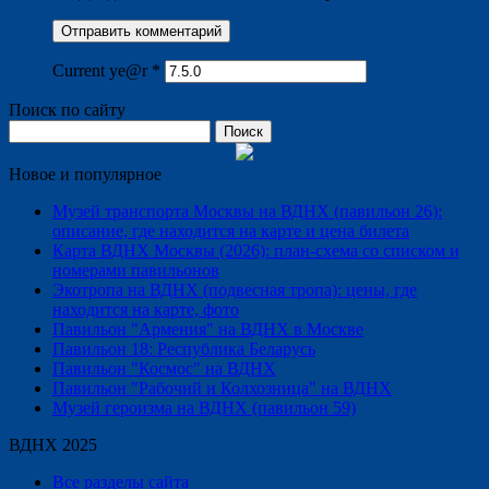
Current ye@r
*
Поиск по сайту
Найти:
Новое и популярное
Музей транспорта Москвы на ВДНХ (павильон 26):
описание, где находится на карте и цена билета
Карта ВДНХ Москвы (2026): план-схема со списком и
номерами павильонов
Экотропа на ВДНХ (подвесная тропа): цены, где
находится на карте, фото
Павильон "Армения" на ВДНХ в Москве
Павильон 18: Республика Беларусь
Павильон "Космос" на ВДНХ
Павильон "Рабочий и Колхозница" на ВДНХ
Музей героизма на ВДНХ (павильон 59)
ВДНХ 2025
Все разделы сайта