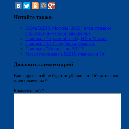
Читайте также:
Карта ВДНХ Москвы (2026): план-схема со
списком и номерами павильонов
Павильон "Армения" на ВДНХ в Москве
Павильон 18: Республика Беларусь
Павильон "Космос" на ВДНХ
Музей героизма на ВДНХ (павильон 59)
Добавить комментарий
Ваш адрес email не будет опубликован.
Обязательные
поля помечены
*
Комментарий
*