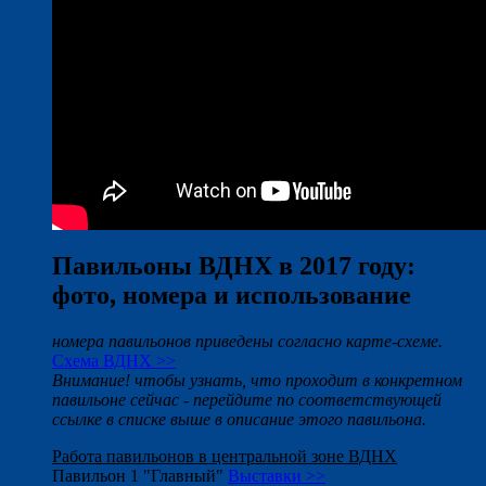
Павильоны ВДНХ в 2017 году:
фото, номера и использование
номера павильонов приведены согласно карте-схеме.
Схема ВДНХ >>
Внимание! чтобы узнать, что проходит в конкретном
павильоне сейчас - перейдите по соответствующей
ссылке в списке выше в описание этого павильона.
Работа павильонов в центральной зоне ВДНХ
Павильон 1 "Главный"
Выставки >>