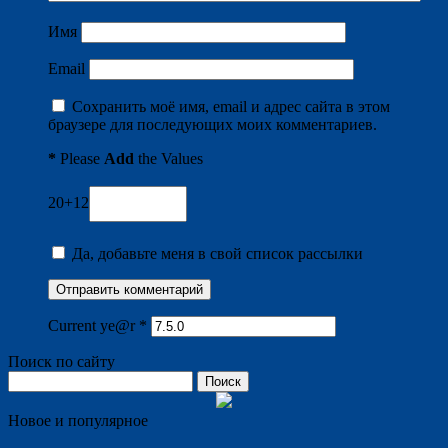
Имя
Email
Сохранить моё имя, email и адрес сайта в этом
браузере для последующих моих комментариев.
*
Please
Add
the Values
20+12
Да, добавьте меня в свой список рассылки
Current ye@r
*
Поиск по сайту
Найти:
Новое и популярное