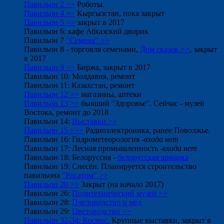
Павильон 2 >>
Роботы.
Павильон 4 >>
Кыргызстан, пока закрыт
Павильон 5 >>
закрыт в 2017
Павильон 6: кафе Абхазский дворик
Павильон 7
"Семена" >>
Павильон 8 - торговля семенами,
Дом сказок >>
, закрыт
в 2017
Павильон 9 >>
Биржа, закрыт в 2017
Павильон 10: Молдавия, ремонт
Павильон 11: Казахстан, ремонт
Павильон 12 >>
магазины, аптеки
Павильон 13 >>
бывший "Здоровье". Сейчас - музей
Востока, ремонт до 2018
Павильон 14:
Выставки >>
Павильон 15 >>>
Радиоэлектроника, ранее Поволжье.
Павильон 16: Гидрометеорология
-входа нет
Павильон 17: Лесная промышленность
-входа нет
Павильон 18: Белоруссия -
белорусская ярмарка
Павильон 19: Снесён. Планируется строительство
павильона
"Росатом" >>
Павильон 20 >>
Закрыт (на начало 2017)
Павильон 26:
Политехнический музей >>
Павильон 28:
Пчеловодство и мёд
Павильон 29:
Цветоводство >>
Павильон 32-34: Космос.
Крупные выставки, закрыт в