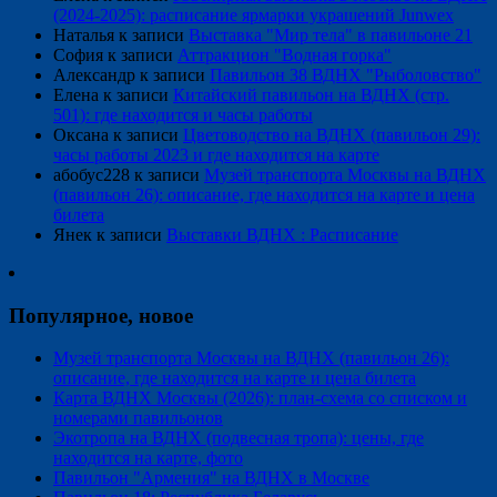
(2024-2025): расписание ярмарки украшений Junwex
Наталья
к записи
Выставка "Мир тела" в павильоне 21
София
к записи
Аттракцион "Водная горка"
Александр
к записи
Павильон 38 ВДНХ "Рыболовство"
Елена
к записи
Китайский павильон на ВДНХ (стр.
501): где находится и часы работы
Оксана
к записи
Цветоводство на ВДНХ (павильон 29):
часы работы 2023 и где находится на карте
абобус228
к записи
Музей транспорта Москвы на ВДНХ
(павильон 26): описание, где находится на карте и цена
билета
Янек
к записи
Выставки ВДНХ : Расписание
Популярное, новое
Музей транспорта Москвы на ВДНХ (павильон 26):
описание, где находится на карте и цена билета
Карта ВДНХ Москвы (2026): план-схема со списком и
номерами павильонов
Экотропа на ВДНХ (подвесная тропа): цены, где
находится на карте, фото
Павильон "Армения" на ВДНХ в Москве