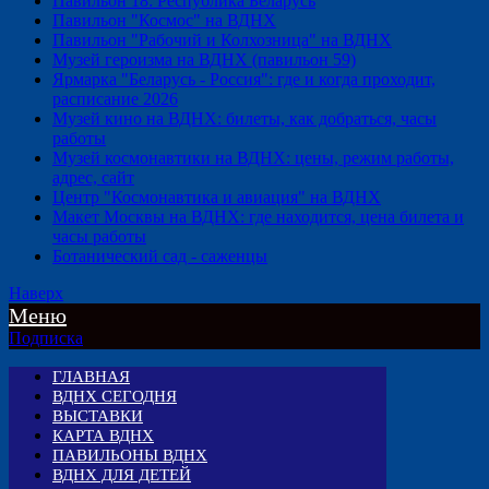
Павильон 18: Республика Беларусь
Павильон "Космос" на ВДНХ
Павильон "Рабочий и Колхозница" на ВДНХ
Музей героизма на ВДНХ (павильон 59)
Ярмарка "Беларусь - Россия": где и когда проходит,
расписание 2026
Музей кино на ВДНХ: билеты, как добраться, часы
работы
Музей космонавтики на ВДНХ: цены, режим работы,
адрес, сайт
Центр "Космонавтика и авиация" на ВДНХ
Макет Москвы на ВДНХ: где находится, цена билета и
часы работы
Ботанический сад - саженцы
Наверх
Меню
Подписка
ГЛАВНАЯ
ВДНХ СЕГОДНЯ
ВЫСТАВКИ
КАРТА ВДНХ
ПАВИЛЬОНЫ ВДНХ
ВДНХ ДЛЯ ДЕТЕЙ