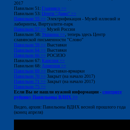
2017
Павильон 51:
Главмясо >>
Павильон 53:
Центр "Дамо" >>
Павильон 55 >>
Электрификация - Музей иллюзий и
лабиринты, Виртуалити-парк
Павильон 57 >>
Музей России
Павильон 58:
Украина >>
, теперь здесь Центр
славянской письменности "Слово"
Павильон 59 >>
Выставки
Павильон 64 >>
Выставки
Павильон 66 >>
РОСИЗО
Павильон 67:
Карелия >>
Павильон 68:
Армения >>
Павильон 69 >>
Выставки-ярмарки
Павильон 70 >>
Закрыт (на начало 2017)
Павильон 71 >>
Закрыт (на начало 2017)
Павильон 75 >>
Если Вы не нашли нужной информации
-
смотрите
рубрику Павильоны ВДНХ >>
Видео, архив: Павильоны ВДНХ весной прошлого года
(конец апреля)