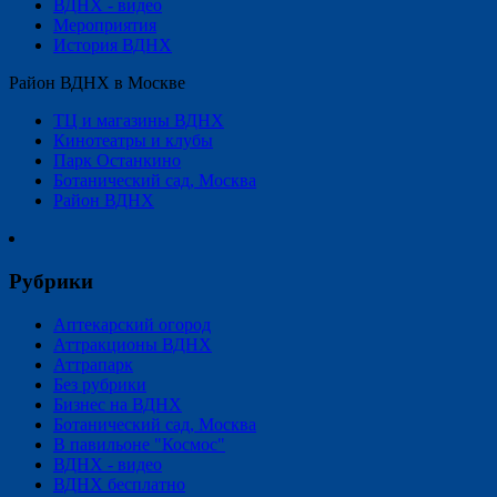
ВДНХ - видео
Мероприятия
История ВДНХ
Район ВДНХ в Москве
ТЦ и магазины ВДНХ
Кинотеатры и клубы
Парк Останкино
Ботанический сад, Москва
Район ВДНХ
Рубрики
Аптекарский огород
Аттракционы ВДНХ
Аттрапарк
Без рубрики
Бизнес на ВДНХ
Ботанический сад, Москва
В павильоне "Космос"
ВДНХ - видео
ВДНХ бесплатно