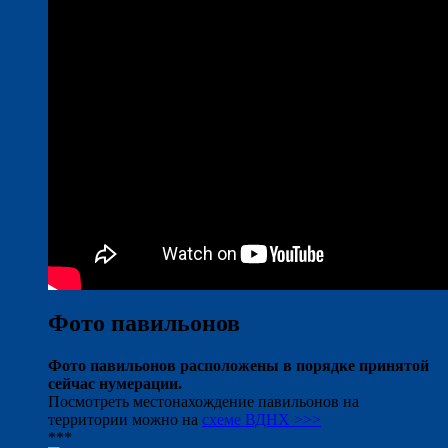
Фото павильонов
Фото павильонов расположены в порядке принятой
сейчас нумерации.
Посмотреть местонахождение павильонов на
территории можно на
схеме ВДНХ >>>
***